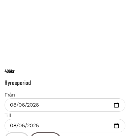
406
kr
Hyresperiod
Från
Till