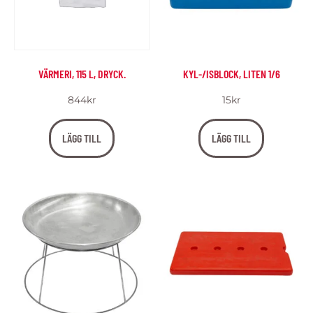
VÄRMERI, 115 L, DRYCK.
KYL-/ISBLOCK, LITEN 1/6
844
kr
15
kr
LÄGG TILL
LÄGG TILL