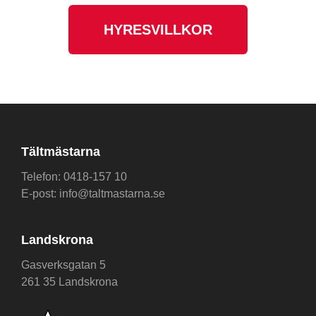
HYRESVILLKOR
Tältmästarna
Telefon:
0418-157 10
E-post:
info@taltmastarna.se
Landskrona
Gasverksgatan 5
261 35 Landskrona