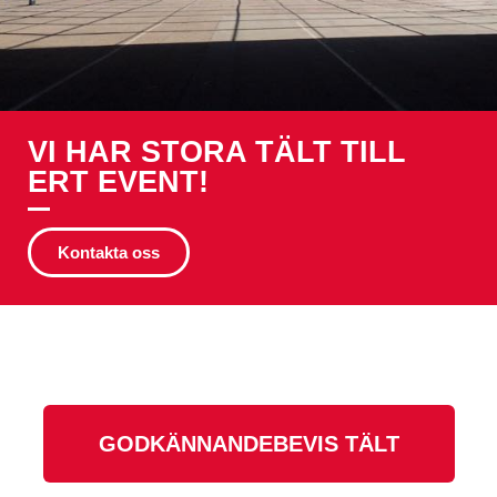
VI HAR STORA TÄLT TILL
ERT EVENT!
Kontakta oss
GODKÄNNANDEBEVIS TÄLT