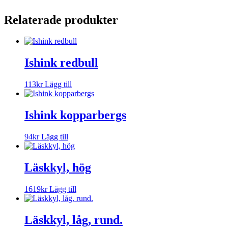
Relaterade produkter
Ishink redbull
113
kr
Lägg till
Ishink kopparbergs
94
kr
Lägg till
Läskkyl, hög
1619
kr
Lägg till
Läskkyl, låg, rund.