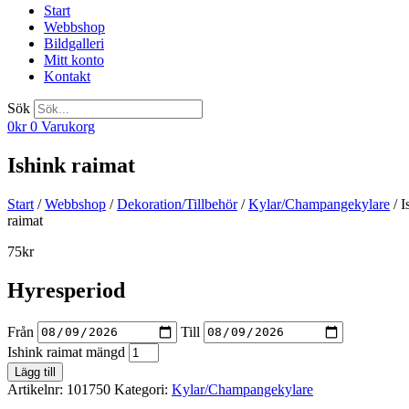
Start
Webbshop
Bildgalleri
Mitt konto
Kontakt
Sök
0
kr
0
Varukorg
Ishink raimat
Start
/
Webbshop
/
Dekoration/Tillbehör
/
Kylar/Champangekylare
/ I
raimat
75
kr
Hyresperiod
Från
Till
Ishink raimat mängd
Lägg till
Artikelnr:
101750
Kategori:
Kylar/Champangekylare