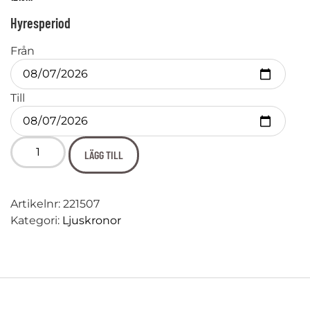
Hyresperiod
Från
Till
LÄGG TILL
Artikelnr:
221507
Kategori:
Ljuskronor