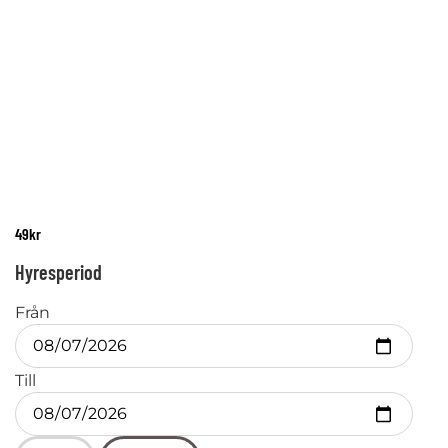
49
kr
Hyresperiod
Från
Till