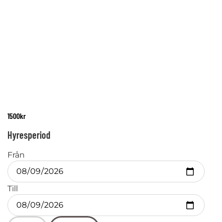
1500
kr
Hyresperiod
Från
Till