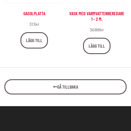
GASOLPLATTA
VASK MED VARMVATTENBEREDARE
1 – 2 M.
313
kr
3688
kr
LÄGG TILL
LÄGG TILL
GÅ TILLBAKA