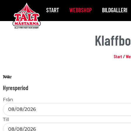
START
WEBBSHOP
BILDGALLERI
Klaffbo
Start
/
We
144
kr
Hyresperiod
Från
Till