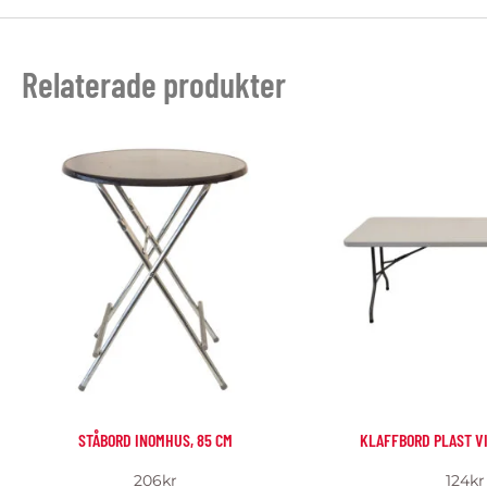
Relaterade produkter
STÅBORD INOMHUS, 85 CM
KLAFFBORD PLAST VIT
206
kr
124
kr