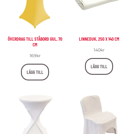
ÖVERDRAG TILL STÅBORD GUL, 70
LINNEDUK, 250 X 140 CM
CM
140
kr
169
kr
LÄGG TILL
LÄGG TILL