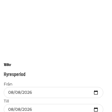
169
kr
Hyresperiod
Från
Till