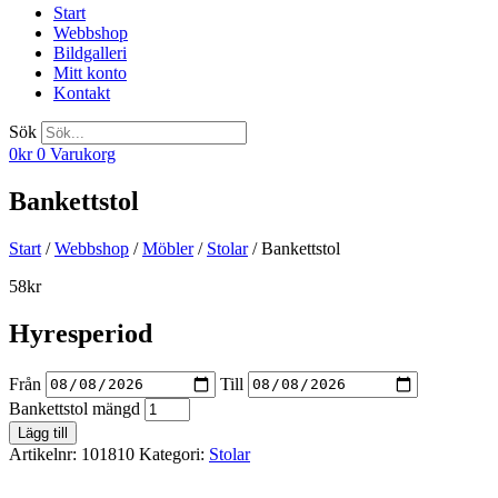
Start
Webbshop
Bildgalleri
Mitt konto
Kontakt
Sök
0
kr
0
Varukorg
Bankettstol
Start
/
Webbshop
/
Möbler
/
Stolar
/ Bankettstol
58
kr
Hyresperiod
Från
Till
Bankettstol mängd
Lägg till
Artikelnr:
101810
Kategori:
Stolar