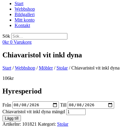
Start
Webbshop
Bildgalleri
Mitt konto
Kontakt
Sök
0
kr
0
Varukorg
Chiavaristol vit inkl dyna
Start
/
Webbshop
/
Möbler
/
Stolar
/ Chiavaristol vit inkl dyna
106
kr
Hyresperiod
Från
Till
Chiavaristol vit inkl dyna mängd
Lägg till
Artikelnr:
101821
Kategori:
Stolar