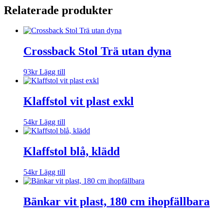
Relaterade produkter
Crossback Stol Trä utan dyna
93
kr
Lägg till
Klaffstol vit plast exkl
54
kr
Lägg till
Klaffstol blå, klädd
54
kr
Lägg till
Bänkar vit plast, 180 cm ihopfällbara