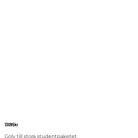
13095
kr
Golv till stora studentpaketet.