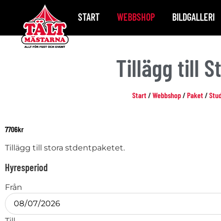
START
WEBBSHOP
BILDGALLERI
Tillägg till
Start
/
Webbshop
/
Paket
/
Stu
7706
kr
Tillägg till stora stdentpaketet.
Hyresperiod
Från
Till