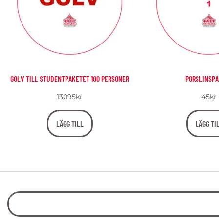
GOLV TILL STUDENTPAKETET 100 PERSONER
PORSLINSPA
13095
kr
45
kr
LÄGG TILL
LÄGG TI