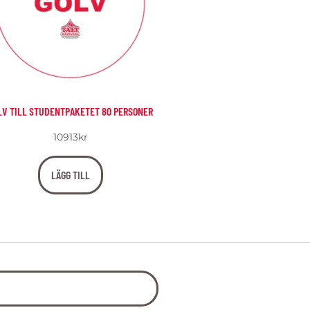
LV TILL STUDENTPAKETET 80 PERSONER
10913
kr
LÄGG TILL