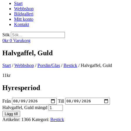
Start
Webbshop
Bildgalleri
Mitt konto
Kontakt
Sök
0
kr
0
Varukorg
Halvgaffel, Guld
Start
/
Webbshop
/
Porslin/Glas
/
Bestick
/ Halvgaffel, Guld
11
kr
Hyresperiod
Från
Till
Halvgaffel, Guld mängd
Lägg till
Artikelnr:
1366
Kategori:
Bestick