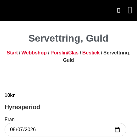
Servettring, Guld
Start
/
Webbshop
/
Porslin/Glas
/
Bestick
/ Servettring,
Guld
10
kr
Hyresperiod
Från