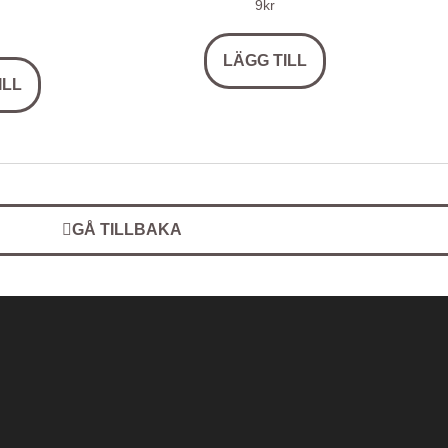
9
kr
LÄGG TILL
ILL
GÅ TILLBAKA