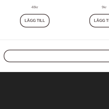
48
kr
9
kr
LÄGG TILL
LÄGG T