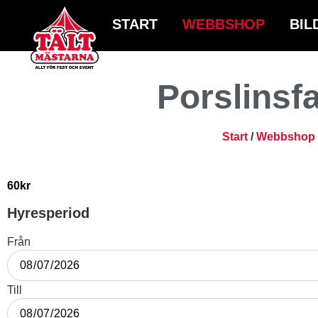
START
WEBBSHOP
BIL
Porslinsfa
Start
/
Webbshop
60
kr
Hyresperiod
Från
Till