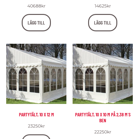
40688
kr
14625
kr
LÄGG TILL
LÄGG TILL
PARTYTÄLT, 10 X 12 M
PARTYTÄLT, 10 X 10 M PÅ 2,38 M´S
BEN
23250
kr
22250
kr