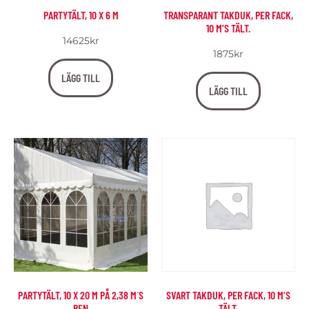
PARTYTÄLT, 10 X 6 M
TRANSPARANT TAKDUK, PER FACK,
10 M’S TÄLT.
14625
kr
1875
kr
LÄGG TILL
LÄGG TILL
PARTYTÄLT, 10 X 20 M PÅ 2,38 M´S
SVART TAKDUK, PER FACK, 10 M’S
BEN
TÄLT.