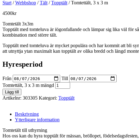
Start
/
Webbshop
/
Tält
/
Topptält
/ Tomtettält, 3 x 3 m
4500
kr
Tomtetält 3x3m
Topptält med tomteluva är iögonfallande och lämpar sig lika väl för så
kombination med större tält.
Topptält med tomteluva är mycket populära och har kommit att bli syno
att utnyttja ytan maximalt kan topptält av olika bredd och längd monte
Hyresperiod
Från
Till
Tomtettält, 3 x 3 m mängd
Lägg till
Artikelnr:
303305
Kategori:
Topptält
Beskrivning
Ytterligare information
Tomtetält till uthyrning
Hos oss kan du hyra topptält för mässan, bröllopet, födelsedagsfesten,