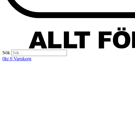
Sök
0
kr
0
Varukorg