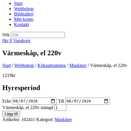
Start
Webbshop
Bildgalleri
Mitt konto
Kontakt
Sök
0
kr
0
Varukorg
Värmeskåp, el 220v
Start
/
Webbshop
/
Köksutrustning
/
Maskiner
/ Värmeskåp, el 220v
1219
kr
Hyresperiod
Från
Till
Värmeskåp, el 220v mängd
Lägg till
Artikelnr:
102411
Kategori:
Maskiner