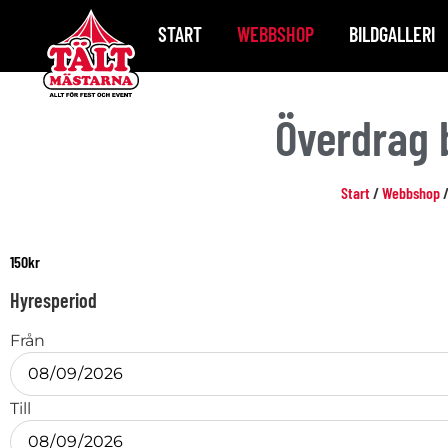
START
WEBBSHOP
BILDGALLERI
Överdrag 
Start
/
Webbshop
150
kr
Hyresperiod
Från
Till